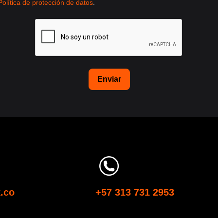
Política de protección de datos
.
Enviar
.co
Llámanos:
+57 313 731 2953
So
 para
Habla con alguno de los expertos de nuestro
Con