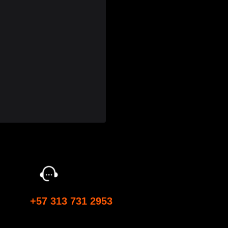
porte:
+57 313 731 2953
táctanos para dudas generales.