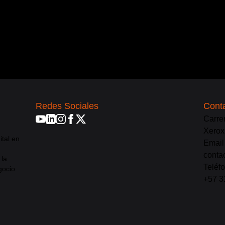
as
equipo, siempre estamos felices de ayudar.
iaciones.
Redes Sociales
Cont
Carre
Xerox
ital en
Email
conta
 la
Teléf
gocio.
+57 3