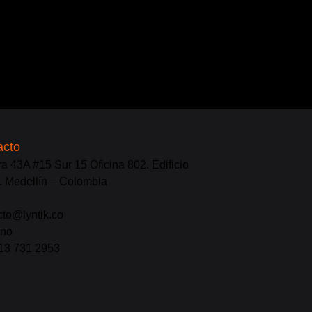
acto
ra 43A #15 Sur 15 Oficina 802. Edificio
. Medellín – Colombia
cto@lyntik.co
ono
13 731 2953