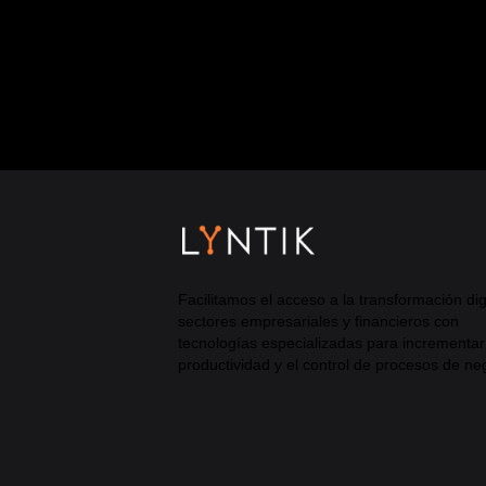
consultas generales, incluid
oportunidades de marketing y asoc
Facilitamos el acceso a la transformación dig
sectores empresariales y financieros con
tecnologías especializadas para incrementar
productividad y el control de procesos de ne