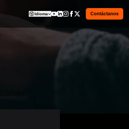
Contáctanos
Idioma
quietudes.