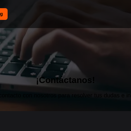
og
¡Contáctanos!
contacto con nosotros para resolver tus dudas e in